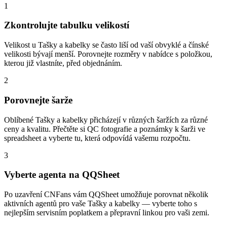
1
Zkontrolujte tabulku velikostí
Velikost u Tašky a kabelky se často liší od vaší obvyklé a čínské
velikosti bývají menší. Porovnejte rozměry v nabídce s položkou,
kterou již vlastníte, před objednáním.
2
Porovnejte šarže
Oblíbené Tašky a kabelky přicházejí v různých šaržích za různé
ceny a kvalitu. Přečtěte si QC fotografie a poznámky k šarži ve
spreadsheet a vyberte tu, která odpovídá vašemu rozpočtu.
3
Vyberte agenta na QQSheet
Po uzavření CNFans vám QQSheet umožňuje porovnat několik
aktivních agentů pro vaše Tašky a kabelky — vyberte toho s
nejlepším servisním poplatkem a přepravní linkou pro vaši zemi.