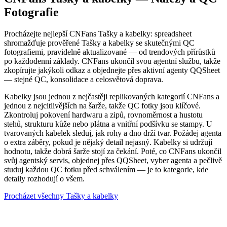
Fotografie
Procházejte nejlepší CNFans Tašky a kabelky: spreadsheet
shromažďuje prověřené Tašky a kabelky se skutečnými QC
fotografiemi, pravidelně aktualizované — od trendových přírůstků
po každodenní základy. CNFans ukončil svou agentní službu, takže
zkopírujte jakýkoli odkaz a objednejte přes aktivní agenty QQSheet
— stejné QC, konsolidace a celosvětová doprava.
Kabelky jsou jednou z nejčastěji replikovaných kategorií CNFans a
jednou z nejcitlivějších na šarže, takže QC fotky jsou klíčové.
Zkontroluj pokovení hardwaru a zipů, rovnoměrnost a hustotu
stehů, strukturu kůže nebo plátna a vnitřní podšívku se stampy. U
tvarovaných kabelek sleduj, jak rohy a dno drží tvar. Požádej agenta
o extra záběry, pokud je nějaký detail nejasný. Kabelky si udržují
hodnotu, takže dobrá šarže stojí za čekání. Poté, co CNFans ukončil
svůj agentský servis, objednej přes QQSheet, vyber agenta a pečlivě
studuj každou QC fotku před schválením — je to kategorie, kde
detaily rozhodují o všem.
Procházet všechny Tašky a kabelky