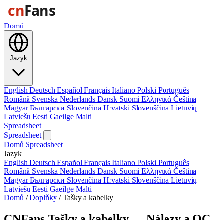
Domů
Jazyk
English
Deutsch
Español
Français
Italiano
Polski
Português
Română
Svenska
Nederlands
Dansk
Suomi
Ελληνικά
Čeština
Magyar
Български
Slovenčina
Hrvatski
Slovenščina
Lietuvių
Latviešu
Eesti
Gaeilge
Malti
Spreadsheet
Spreadsheet
Domů
Spreadsheet
Jazyk
English
Deutsch
Español
Français
Italiano
Polski
Português
Română
Svenska
Nederlands
Dansk
Suomi
Ελληνικά
Čeština
Magyar
Български
Slovenčina
Hrvatski
Slovenščina
Lietuvių
Latviešu
Eesti
Gaeilge
Malti
Domů
/
Doplňky
/
Tašky a kabelky
CNFans Tašky a kabelky — Nálezy a QC