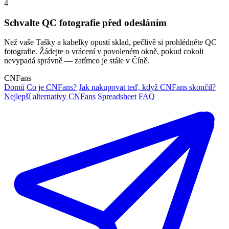
4
Schvalte QC fotografie před odesláním
Než vaše Tašky a kabelky opustí sklad, pečlivě si prohlédněte QC
fotografie. Žádejte o vrácení v povoleném okně, pokud cokoli
nevypadá správně — zatímco je stále v Číně.
CNFans
Domů
Co je CNFans?
Jak nakupovat teď, když CNFans skončil?
Nejlepší alternativy CNFans
Spreadsheet
FAQ