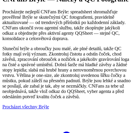
Procházejte nejlepší CNFans Brýle: spreadsheet shromažďuje
prověřené Brýle se skutečnými QC fotografiemi, pravidelně
aktualizované — od trendových přírůstků po každodenní základy.
CNFans ukončil svou agentní službu, takže zkopírujte jakýkoli
odkaz a objednejte přes aktivní agenty QQSheet — stejné QC,
konsolidace a celosvětová doprava.
Sluneční brýle a obroučky jsou malé, ale plné detailů, takže QC
fotky mají svůj význam. Zkontroluj čistotu a odstín čoček, chod
závěsů, zpracování obrouček a nožiček a jakékoliv gravírování loga
na čisté a správné umístění. Dobrá šarže má hladké závěsy a žádné
stopy lepidla; slabá má hrubé hrany a nerovnoměrnou povrchovou
vrstvu. Většina je one-size, ale zkontroluj uvedenou šířku čočky a
můstku, pokud záleží na přesném padnutí. Brýle jsou lehké a snadno
se posílají, ale zabal je tak, aby se nezmáčkly. CNFans za tebe už
neobjednává, takže vlož odkaz do QQSheet, vyber agenta a před
odesláním potvrď kvalitu čoček a závěsů.
Procházet všechny Brýle