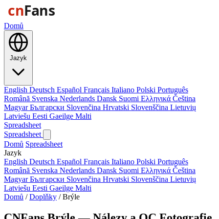
Domů
Jazyk
English
Deutsch
Español
Français
Italiano
Polski
Português
Română
Svenska
Nederlands
Dansk
Suomi
Ελληνικά
Čeština
Magyar
Български
Slovenčina
Hrvatski
Slovenščina
Lietuvių
Latviešu
Eesti
Gaeilge
Malti
Spreadsheet
Spreadsheet
Domů
Spreadsheet
Jazyk
English
Deutsch
Español
Français
Italiano
Polski
Português
Română
Svenska
Nederlands
Dansk
Suomi
Ελληνικά
Čeština
Magyar
Български
Slovenčina
Hrvatski
Slovenščina
Lietuvių
Latviešu
Eesti
Gaeilge
Malti
Domů
/
Doplňky
/
Brýle
CNFans Brýle — Nálezy a QC Fotografie