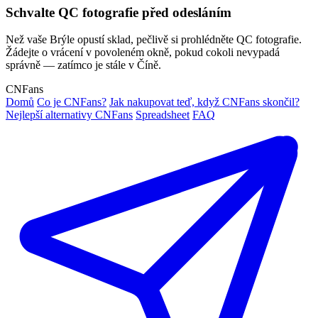
Schvalte QC fotografie před odesláním
Než vaše Brýle opustí sklad, pečlivě si prohlédněte QC fotografie.
Žádejte o vrácení v povoleném okně, pokud cokoli nevypadá
správně — zatímco je stále v Číně.
CNFans
Domů
Co je CNFans?
Jak nakupovat teď, když CNFans skončil?
Nejlepší alternativy CNFans
Spreadsheet
FAQ