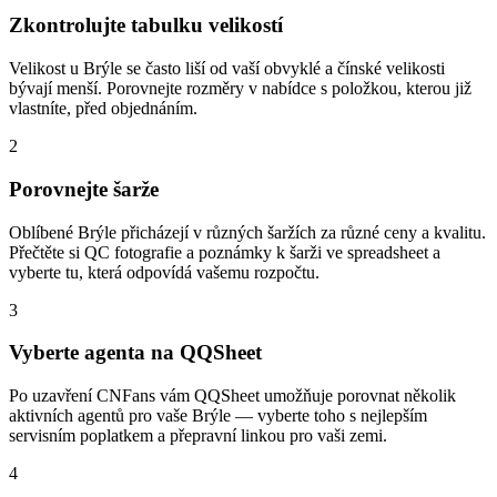
Zkontrolujte tabulku velikostí
Velikost u Brýle se často liší od vaší obvyklé a čínské velikosti
bývají menší. Porovnejte rozměry v nabídce s položkou, kterou již
vlastníte, před objednáním.
2
Porovnejte šarže
Oblíbené Brýle přicházejí v různých šaržích za různé ceny a kvalitu.
Přečtěte si QC fotografie a poznámky k šarži ve spreadsheet a
vyberte tu, která odpovídá vašemu rozpočtu.
3
Vyberte agenta na QQSheet
Po uzavření CNFans vám QQSheet umožňuje porovnat několik
aktivních agentů pro vaše Brýle — vyberte toho s nejlepším
servisním poplatkem a přepravní linkou pro vaši zemi.
4