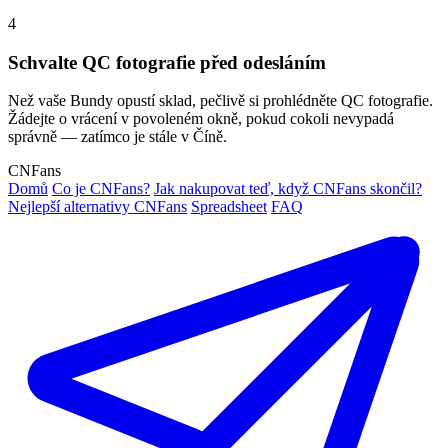
4
Schvalte QC fotografie před odesláním
Než vaše Bundy opustí sklad, pečlivě si prohlédněte QC fotografie.
Žádejte o vrácení v povoleném okně, pokud cokoli nevypadá
správně — zatímco je stále v Číně.
CNFans
Domů
Co je CNFans?
Jak nakupovat teď, když CNFans skončil?
Nejlepší alternativy CNFans
Spreadsheet
FAQ