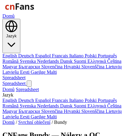
Domů
Jazyk
English
Deutsch
Español
Français
Italiano
Polski
Português
Română
Svenska
Nederlands
Dansk
Suomi
Ελληνικά
Čeština
Magyar
Български
Slovenčina
Hrvatski
Slovenščina
Lietuvių
Latviešu
Eesti
Gaeilge
Malti
Spreadsheet
Spreadsheet
Domů
Spreadsheet
Jazyk
English
Deutsch
Español
Français
Italiano
Polski
Português
Română
Svenska
Nederlands
Dansk
Suomi
Ελληνικά
Čeština
Magyar
Български
Slovenčina
Hrvatski
Slovenščina
Lietuvių
Latviešu
Eesti
Gaeilge
Malti
Domů
/
Svrchní oblečení
/
Bundy
CNFans Bundy — Nálezy a QC