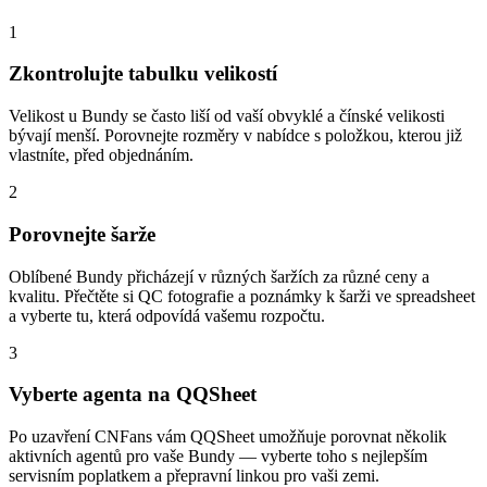
1
Zkontrolujte tabulku velikostí
Velikost u Bundy se často liší od vaší obvyklé a čínské velikosti
bývají menší. Porovnejte rozměry v nabídce s položkou, kterou již
vlastníte, před objednáním.
2
Porovnejte šarže
Oblíbené Bundy přicházejí v různých šaržích za různé ceny a
kvalitu. Přečtěte si QC fotografie a poznámky k šarži ve spreadsheet
a vyberte tu, která odpovídá vašemu rozpočtu.
3
Vyberte agenta na QQSheet
Po uzavření CNFans vám QQSheet umožňuje porovnat několik
aktivních agentů pro vaše Bundy — vyberte toho s nejlepším
servisním poplatkem a přepravní linkou pro vaši zemi.