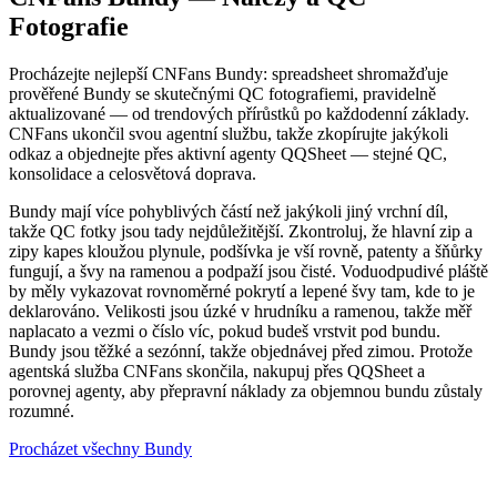
Fotografie
Procházejte nejlepší CNFans Bundy: spreadsheet shromažďuje
prověřené Bundy se skutečnými QC fotografiemi, pravidelně
aktualizované — od trendových přírůstků po každodenní základy.
CNFans ukončil svou agentní službu, takže zkopírujte jakýkoli
odkaz a objednejte přes aktivní agenty QQSheet — stejné QC,
konsolidace a celosvětová doprava.
Bundy mají více pohyblivých částí než jakýkoli jiný vrchní díl,
takže QC fotky jsou tady nejdůležitější. Zkontroluj, že hlavní zip a
zipy kapes kloužou plynule, podšívka je vší rovně, patenty a šňůrky
fungují, a švy na ramenou a podpaží jsou čisté. Voduodpudivé pláště
by měly vykazovat rovnoměrné pokrytí a lepené švy tam, kde to je
deklarováno. Velikosti jsou úzké v hrudníku a ramenou, takže měř
naplacato a vezmi o číslo víc, pokud budeš vrstvit pod bundu.
Bundy jsou těžké a sezónní, takže objednávej před zimou. Protože
agentská služba CNFans skončila, nakupuj přes QQSheet a
porovnej agenty, aby přepravní náklady za objemnou bundu zůstaly
rozumné.
Procházet všechny Bundy